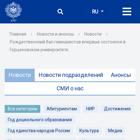
RU
Главная
›
Новости и анонсы
›
Новости
›
Рождественский бал гимназистов впервые состоялся в
Герценовском университете
Новости
Новости подразделений
Анонсы
СМИ о нас
Все категории
Абитуриентам
НИР
Достижения
Год дошкольного образования
Год единства народов России
Культура
Медиа