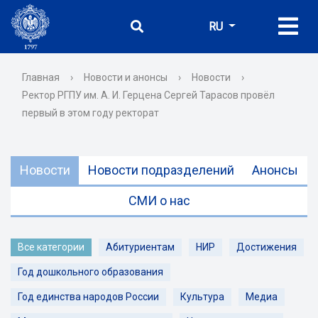
RU
Главная
›
Новости и анонсы
›
Новости
›
Ректор РГПУ им. А. И. Герцена Сергей Тарасов провёл
первый в этом году ректорат
Новости
Новости подразделений
Анонсы
СМИ о нас
Все категории
Абитуриентам
НИР
Достижения
Год дошкольного образования
Год единства народов России
Культура
Медиа