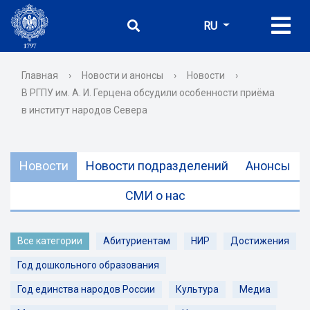
RU
Главная
›
Новости и анонсы
›
Новости
›
В РГПУ им. А. И. Герцена обсудили особенности приёма
в институт народов Севера
Новости
Новости подразделений
Анонсы
СМИ о нас
Все категории
Абитуриентам
НИР
Достижения
Год дошкольного образования
Год единства народов России
Культура
Медиа