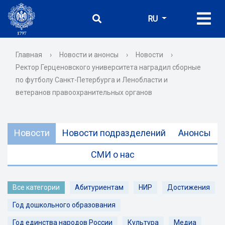
RU
Главная
›
Новости и анонсы
›
Новости
›
Ректор Герценовского университета наградил сборные
по футболу Санкт-Петербурга и Ленобласти и
ветеранов правоохранительных органов
Новости
Новости подразделений
Анонсы
СМИ о нас
Все категории
Абитуриентам
НИР
Достижения
Год дошкольного образования
Год единства народов России
Культура
Медиа