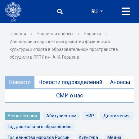
RU
Главная
›
Новости и анонсы
›
Новости
›
Инновации и перспективы развития физической
культуры и спорта в образовательном пространстве
обсудили в РГПУ им. А. И. Герцена
Новости
Новости подразделений
Анонсы
СМИ о нас
Все категории
Абитуриентам
НИР
Достижения
Год дошкольного образования
Год единства народов России
Культура
Медиа