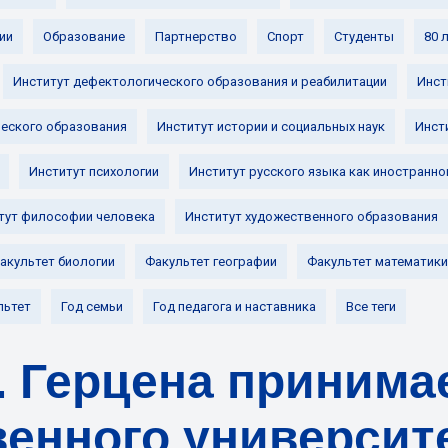
ии
Образование
Партнерство
Спорт
Студенты
80 
Институт дефектологического образования и реабилитации
Инст
ческого образования
Институт истории и социальных наук
Инст
Институт психологии
Институт русского языка как иностранно
тут философии человека
Институт художественного образования
акультет биологии
Факультет географии
Факультет математики
льтет
Год семьи
Год педагога и наставника
Все теги
И. Герцена приним
венного университ