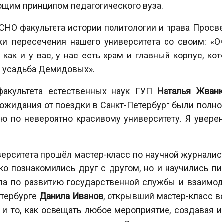
щим принципом педагогического вуза.
 СНО факультета истории политологии и права Просв
и пересечения нашего университета со своим: «Оч
 как и у вас, у нас есть храм и главный корпус, к
— усадьба Демидовых».
факультета естественных наук ГУП
Наталья Жван
е ожидания от поездки в Санкт-Петербург были полн
ю по невероятно красивому университету. Я увере
ерситета прошёл мастер-класс по научной журналист
ько познакомились друг с другом, но и научились пи
ела по развитию государственной службы и взаим
етербурге
Данила Иванов
, открывший мастер-класс в
 и то, как освещать любое мероприятие, создавая из