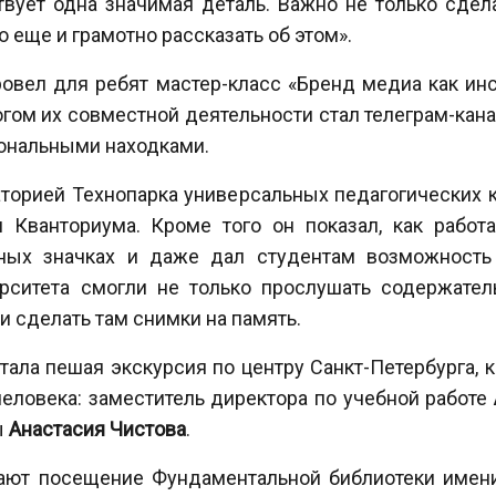
вует одна значимая деталь. Важно не только сдела
о еще и грамотно рассказать об этом».
овел для ребят мастер-класс «Бренд медиа как ин
гом их совместной деятельности стал телеграм-канал
ональными находками.
торией Технопарка универсальных педагогических
 Кванториума. Кроме того он показал, как работа
ных значках и даже дал студентам возможность
ерситета смогли не только прослушать содержател
и сделать там снимки на память.
тала пешая экскурсия по центру Санкт-Петербурга, 
еловека: заместитель директора по учебной работе
ы
Анастасия Чистова
.
дают посещение Фундаментальной библиотеки име