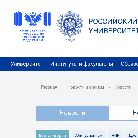
РОССИЙСКИЙ
УНИВЕРСИТЕТ 
Университет
Институты и факультеты
Образ
Главная
›
Новости и анонсы
›
Новости
›
Новости
Н
Все категории
Абитуриентам
НИР
Дост