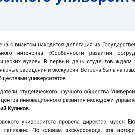
цена с визитом находится делегация из Государств
ьного интенсива «Особенности развития сотру
ических вузов». В первый день студентов ждала 
енарные заседания и экскурсии. Встреча была напра
бществами университетов.
датели студенческого научного общества Университ
 центра инновационного развития молодёжи управл
ий Куликов.
овского университета провела директор музея
Ек
 пеликане. По словам экскурсовода, эта истор