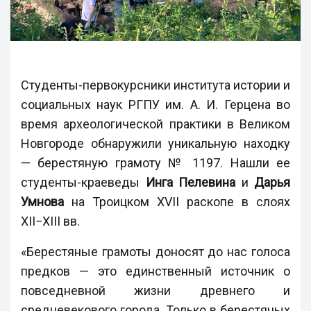
Студенты-первокурсники института истории и
социальных наук РГПУ им. А. И. Герцена во
время археологической практики в Великом
Новгороде обнаружили уникальную находку
—
берестяную грамоту № 1197. Нашли ее
студенты-краеведы
Инга Пелевина
и
Дарья
Умнова
на Троицком XVII раскопе в слоях
XII−XIII вв.
«Берестяные грамоты доносят до нас голоса
предков
—
это единственный источник о
повседневной жизни древнего и
средневекового города. Только в берестяных