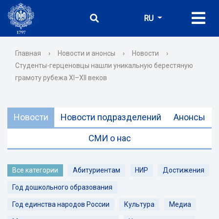
RU
Главная
›
Новости и анонсы
›
Новости
›
Студенты-герценовцы нашли уникальную берестяную
грамоту рубежа XI–XII веков
Новости
Новости подразделений
Анонсы
СМИ о нас
Все категории
Абитуриентам
НИР
Достижения
Год дошкольного образования
Год единства народов России
Культура
Медиа