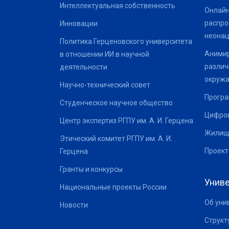
Интеллектуальная собственность
Онлайн
распро
Инновации
неонац
Политика Герценовского университета
Анимир
в отношении ИИ в научной
различ
деятельности
окруж
Научно-технический совет
Програ
Студенческое научное общество
Цифров
Центр экспертиз РГПУ им. А. И. Герцена
Жилищ
Этический комитет РГПУ им. А. И.
Проект
Герцена
Гранты и конкурсы
Униве
Национальные проекты России
Об уни
Новости
Структ