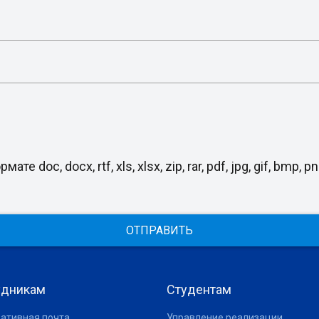
, docx, rtf, xls, xlsx, zip, rar, pdf, jpg, gif, bmp, png
ОТПРАВИТЬ
удникам
Студентам
ативная почта
Управление реализации