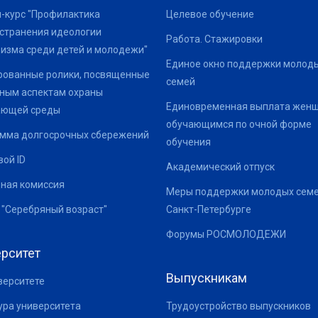
-курс "Профилактика
Целевое обучение
странения идеологии
Работа. Стажировки
изма среди детей и молодежи"
Единое окно поддержки молод
ованные ролики, посвященные
семей
ным аспектам охраны
Единовременная выплата жен
ающей среды
обучающимся по очной форме
мма долгосрочных сбережений
обучения
ой ID
Академический отпуск
ная комиссия
Меры поддержки молодых семе
 "Серебряный возраст"
Санкт-Петербурге
Форумы РОСМОЛОДЕЖИ
рситет
Выпускникам
верситете
ура университета
Трудоустройство выпускников