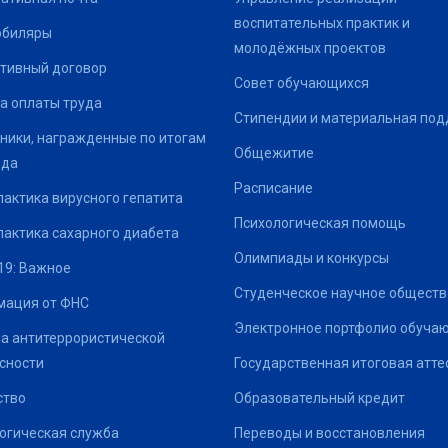
воспитательных практик и
юбиляры
молодёжных проектов
тивный договор
Совет обучающихся
а оплаты труда
Стипендии и материальная по
ники, награжденные по итогам
Общежитие
ода
Расписание
актика вирусного гепатита
Психологическая помощь
актика сахарного диабета
Олимпиады и конкурсы
19: Важное
Студенческое научное обществ
ация от ФНС
Электронное портфолио обуча
а антитеррористической
сности
Государственная итоговая атте
ство
Образовательный кредит
огическая служба
Переводы и восстановления