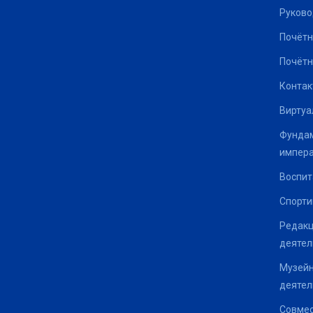
Руково
Почётн
Почётн
Контак
Виртуа
Фундам
импер
Воспит
Спорти
Редакц
деятел
Музейн
деятел
Совмес