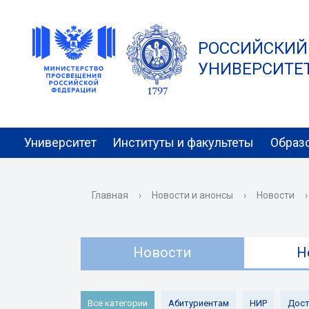
РОССИЙСКИЙ
УНИВЕРСИТЕТ 
Университет
Институты и факультеты
Образ
Главная
›
Новости и анонсы
›
Новости
›
Новости
Н
Все категории
Абитуриентам
НИР
Дост