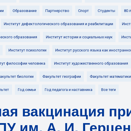
ии
Образование
Партнерство
Спорт
Студенты
80 
Институт дефектологического образования и реабилитации
Инст
ческого образования
Институт истории и социальных наук
Инст
Институт психологии
Институт русского языка как иностранно
тут философии человека
Институт художественного образования
акультет биологии
Факультет географии
Факультет математики
льтет
Год семьи
Год педагога и наставника
Все теги
ая вакцинация пр
У им. А. И. Герце