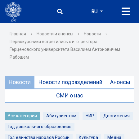
RU
Главная
›
Новости и анонсы
›
Новости
›
Первокурсники встретились с и. о. ректора
Герценовского университета Василием Антоновичем
Рабошем
Новости
Новости подразделений
Анонсы
СМИ о нас
Все категории
Абитуриентам
НИР
Достижения
Год дошкольного образования
Год единства народов России
Культура
Медиа