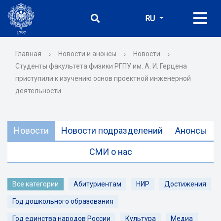
RU
Главная
›
Новости и анонсы
›
Новости
›
Студенты факультета физики РГПУ им. А. И. Герцена
приступили к изучению основ проектной инженерной
деятельности
Новости
Новости подразделений
Анонсы
СМИ о нас
Все категории
Абитуриентам
НИР
Достижения
Год дошкольного образования
Год единства народов России
Культура
Медиа