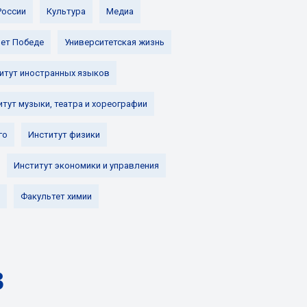
России
Культура
Медиа
лет Победе
Университетская жизнь
итут иностранных языков
итут музыки, театра и хореографии
го
Институт физики
Институт экономики и управления
Факультет химии
в