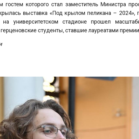
ым гостем которого стал заместитель Министра п
рылась выставка «Под крылом пеликана – 2024», п
А на университетском стадионе прошел масшта
 герценовские студенты, ставшие лауреатами премии
и