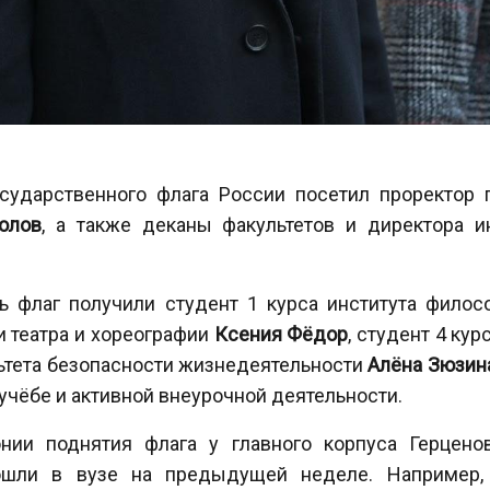
ударственного флага России посетил проректор п
олов
, а также деканы факультетов и директора и
ть флаг получили студент 1 курса института фило
и театра и хореографии
Ксения Фёдор
, студент 4 ку
льтета безопасности жизнедеятельности
Алёна Зюзин
учёбе и активной внеурочной деятельности.
нии поднятия флага у главного корпуса Герценов
ошли в вузе на предыдущей неделе. Например,