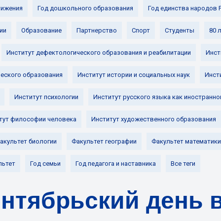
ижения
Год дошкольного образования
Год единства народов 
ии
Образование
Партнерство
Спорт
Студенты
80 
Институт дефектологического образования и реабилитации
Инст
ческого образования
Институт истории и социальных наук
Инст
Институт психологии
Институт русского языка как иностранно
тут философии человека
Институт художественного образования
акультет биологии
Факультет географии
Факультет математики
льтет
Год семьи
Год педагога и наставника
Все теги
нтябрьский день 