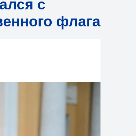
ался с
венного флага