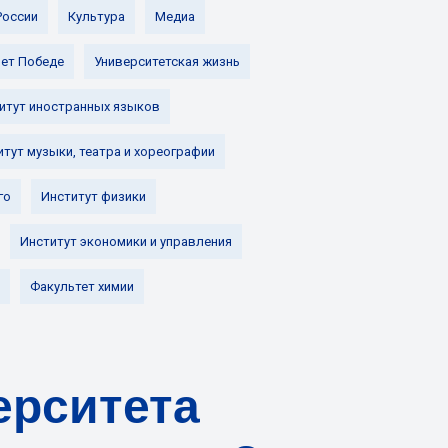
России
Культура
Медиа
лет Победе
Университетская жизнь
итут иностранных языков
итут музыки, театра и хореографии
го
Институт физики
Институт экономики и управления
Факультет химии
ерситета