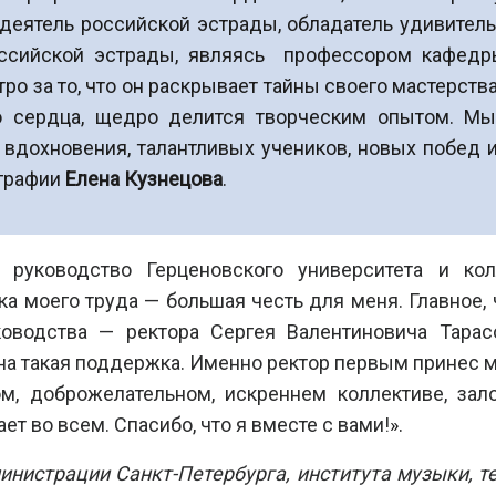
ятель российской эстрады, обладатель удивительн
ссийской эстрады, являясь профессором кафедры
тро за то, что он раскрывает тайны своего мастерст
го сердца, щедро делится творческим опытом. М
 вдохновения, талантливых учеников, новых побед
ографии
Елена Кузнецова
.
л руководство Герценовского университета и к
ка моего труда — большая честь для меня. Главное, 
оводства — ректора Сергея Валентиновича Тарас
а такая поддержка. Именно ректор первым принес мн
ом, доброжелательном, искреннем коллективе, з
т во всем. Спасибо, что я вместе с вами!
».
истрации Санкт-Петербурга, института музыки, те