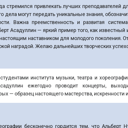
гда стремился привлекать лучших преподавателей д
 дела могут передать уникальные знания, обозначит
сти. Важна преемственность и развитая система
берт Асадуллин — яркий пример того, как известный
 настоящим наставником для молодого поколения. О
ой наградой. Желаю дальнейших творческих успехов!
студентами института музыки, театра и хореографи
 Асадуллин ежегодно проводит концерты, выхо
рых — образец настоящего мастерства, искренности 
реографии бесконечно гордится тем, что Альберт 