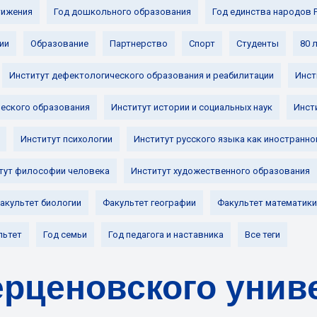
ижения
Год дошкольного образования
Год единства народов 
ии
Образование
Партнерство
Спорт
Студенты
80 
Институт дефектологического образования и реабилитации
Инст
ческого образования
Институт истории и социальных наук
Инст
Институт психологии
Институт русского языка как иностранно
тут философии человека
Институт художественного образования
акультет биологии
Факультет географии
Факультет математики
льтет
Год семьи
Год педагога и наставника
Все теги
рценовского унив