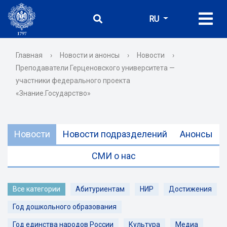
RU
Главная
›
Новости и анонсы
›
Новости
›
Преподаватели Герценовского университета —
участники федерального проекта
«Знание.Государство»
Новости
Новости подразделений
Анонсы
СМИ о нас
Все категории
Абитуриентам
НИР
Достижения
Год дошкольного образования
Год единства народов России
Культура
Медиа