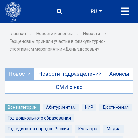
RU
Главная
›
Новости и анонсы
›
Новости
›
Герценовцы приняли участие в физкультурно-
спортивном мероприятии «День здоровья»
Новости
Новости подразделений
Анонсы
СМИ о нас
Все категории
Абитуриентам
НИР
Достижения
Год дошкольного образования
Год единства народов России
Культура
Медиа