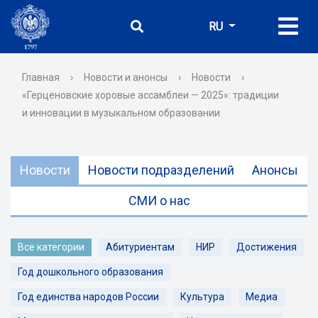
RU
Главная
›
Новости и анонсы
›
Новости
›
«Герценовские хоровые ассамблеи — 2025»: традиции
и инновации в музыкальном образовании
Новости
Новости подразделений
Анонсы
СМИ о нас
Все категории
Абитуриентам
НИР
Достижения
Год дошкольного образования
Год единства народов России
Культура
Медиа