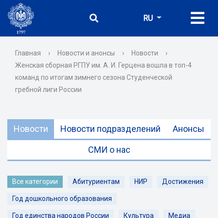
RU
Главная
›
Новости и анонсы
›
Новости
›
Женская сборная РГПУ им. А. И. Герцена вошла в топ-4
команд по итогам зимнего сезона Студенческой
гребной лиги России
Новости
Новости подразделений
Анонсы
СМИ о нас
Все категории
Абитуриентам
НИР
Достижения
Год дошкольного образования
Год единства народов России
Культура
Медиа