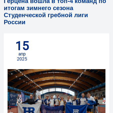
Герцена вошла в топ-4 команд по
итогам зимнего сезона
Студенческой гребной лиги
России
15
апр
2025