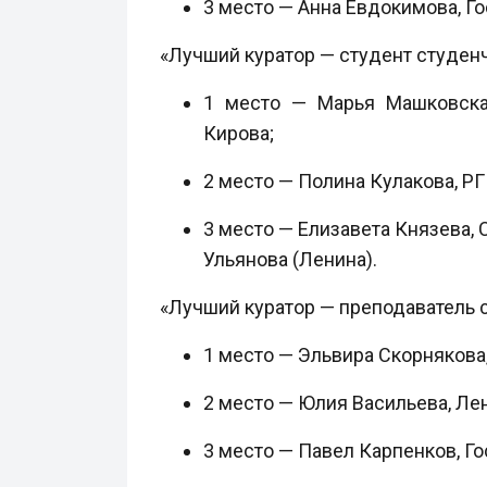
3 место — Анна Евдокимова, Г
«Лучший куратор — студент студен
1 место — Марья Машковская
Кирова;
2 место — Полина Кулакова, РГП
3 место — Елизавета Князева,
Ульянова (Ленина).
«Лучший куратор — преподаватель 
1 место — Эльвира Скорнякова
2 место — Юлия Васильева, Ле
3 место — Павел Карпенков, Г