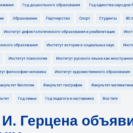
ижения
Год дошкольного образования
Год единства народов 
ии
Образование
Партнерство
Спорт
Студенты
80 
Институт дефектологического образования и реабилитации
Инст
ческого образования
Институт истории и социальных наук
Инст
Институт психологии
Институт русского языка как иностранно
тут философии человека
Институт художественного образования
акультет биологии
Факультет географии
Факультет математики
льтет
Год семьи
Год педагога и наставника
Все теги
. И. Герцена объяв