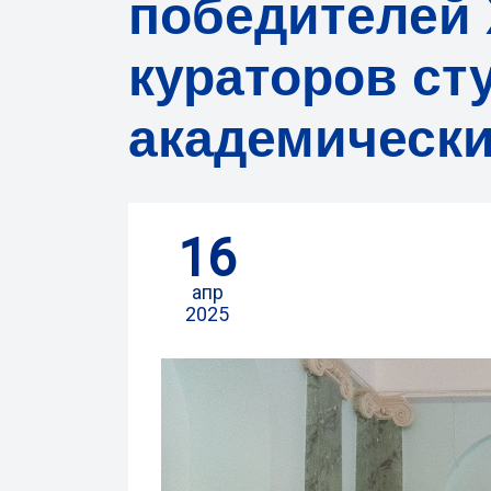
победителей 
кураторов ст
академически
16
апр
2025