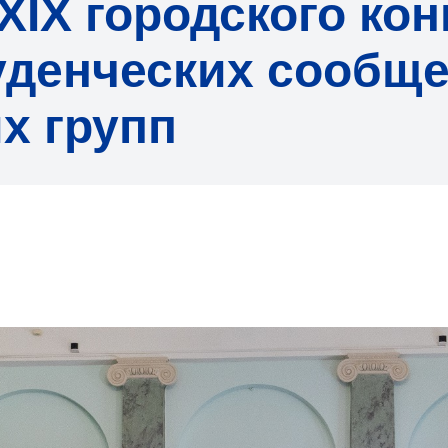
XIX городского кон
уденческих сообще
х групп