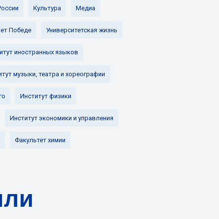
России
Культура
Медиа
лет Победе
Университетская жизнь
итут иностранных языков
итут музыки, театра и хореографии
го
Институт физики
Институт экономики и управления
Факультет химии
или