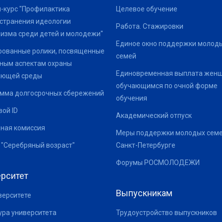
-курс "Профилактика
Целевое обучение
странения идеологии
Работа. Стажировки
изма среди детей и молодежи"
Единое окно поддержки молод
ованные ролики, посвященные
семей
ным аспектам охраны
Единовременная выплата жен
ающей среды
обучающимся по очной форме
мма долгосрочных сбережений
обучения
ой ID
Академический отпуск
ная комиссия
Меры поддержки молодых семе
 "Серебряный возраст"
Санкт-Петербурге
Форумы РОСМОЛОДЕЖИ
рситет
Выпускникам
верситете
ура университета
Трудоустройство выпускников