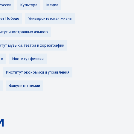
России
Культура
Медиа
лет Победе
Университетская жизнь
итут иностранных языков
итут музыки, театра и хореографии
го
Институт физики
Институт экономики и управления
Факультет химии
и