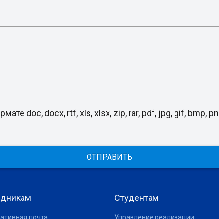
, docx, rtf, xls, xlsx, zip, rar, pdf, jpg, gif, bmp, png
ОТПРАВИТЬ
удникам
Студентам
ативная почта
Управление реализации