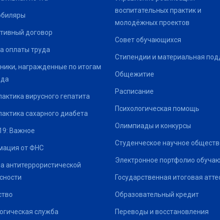
воспитательных практик и
юбиляры
молодёжных проектов
тивный договор
Совет обучающихся
а оплаты труда
Стипендии и материальная по
ники, награжденные по итогам
Общежитие
ода
Расписание
актика вирусного гепатита
Психологическая помощь
актика сахарного диабета
Олимпиады и конкурсы
19: Важное
Студенческое научное обществ
ация от ФНС
Электронное портфолио обуча
а антитеррористической
сности
Государственная итоговая атте
ство
Образовательный кредит
огическая служба
Переводы и восстановления