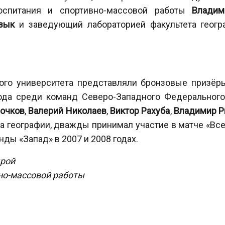
оспитания и спортивно-массовой работы
Владим
зык
и заведующий лабораторией факультета геогр
ого университета представляли бронзовые призёр
ода среди команд Северо-Западного Федерального
очков
,
Валерий Николаев
,
Виктор Рахуба
,
Владимир 
та географии, дважды принимал участие в матче «Вс
нды «Запад» в 2007 и 2008 годах.
рой
но-массовой работы