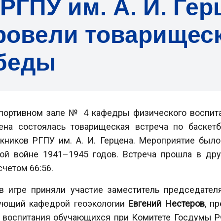
РГПУ им. А. И. Гер
ровели товарищеск
обеды
спортивном зале № 4 кафедры физического воспит
цена состоялась товарищеская встреча по баске
кников РГПУ им. А. И. Герцена. Мероприятие был
ой войне 1941–1945 годов. Встреча прошла в дру
четом 66:56.
в игре приняли участие заместитель председателя
дующий кафедрой геоэкологии
Евгений Нестеров
, п
о воспитания обучающихся при Комитете Госдумы 