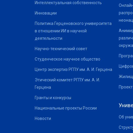
Интеллектуальная собственность
Онлайн
распро
Инновации
неонац
Политика Герценовского университета
Анимир
в отношении ИИ в научной
различ
деятельности
окруж
Научно-технический совет
Програ
Студенческое научное общество
Цифров
Центр экспертиз РГПУ им. А. И. Герцена
Жилищ
Этический комитет РГПУ им. А. И.
Проект
Герцена
Гранты и конкурсы
Униве
Национальные проекты России
Об уни
Новости
Структ