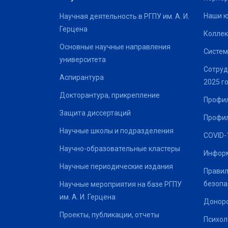
Наши 
Научная деятельность в РГПУ им. А. И.
Герцена
Коллек
Основные научные направления
Систем
университета
Сотруд
Аспирантура
2025 г
Докторантура, прикрепление
Профил
Защита диссертаций
Профил
Научные школы и подразделения
COVID-
Научно-образовательные кластеры
Информ
Научные периодические издания
Правил
безопа
Научные мероприятия на базе РГПУ
им. А. И. Герцена
Донор
Проекты, публикации, отчеты
Психол