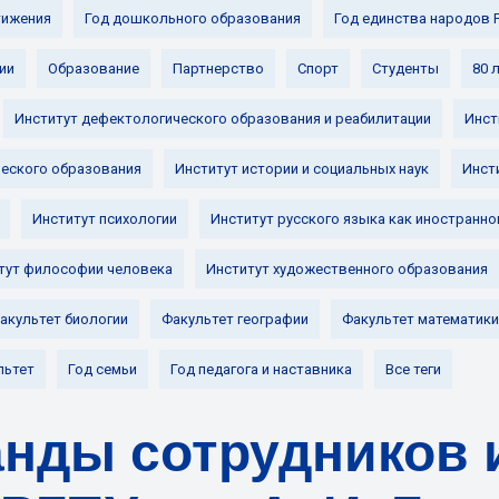
ижения
Год дошкольного образования
Год единства народов 
ии
Образование
Партнерство
Спорт
Студенты
80 
Институт дефектологического образования и реабилитации
Инст
ческого образования
Институт истории и социальных наук
Инст
Институт психологии
Институт русского языка как иностранно
тут философии человека
Институт художественного образования
акультет биологии
Факультет географии
Факультет математики
льтет
Год семьи
Год педагога и наставника
Все теги
нды сотрудников 