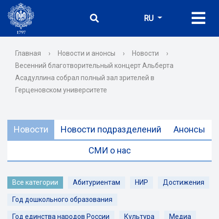
RU
Главная
›
Новости и анонсы
›
Новости
›
Весенний благотворительный концерт Альберта
Асадуллина собрал полный зал зрителей в
Герценовском университете
Новости
Новости подразделений
Анонсы
СМИ о нас
Все категории
Абитуриентам
НИР
Достижения
Год дошкольного образования
Год единства народов России
Культура
Медиа