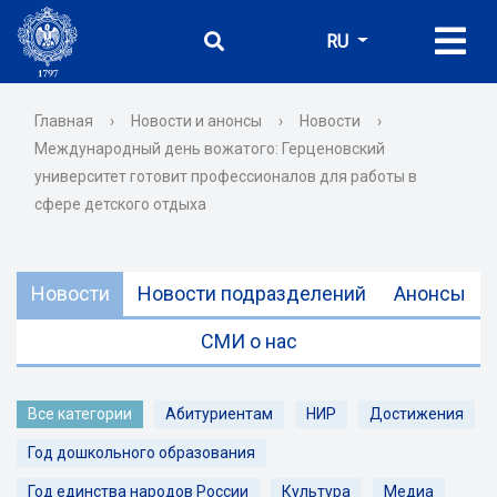
RU
Главная
›
Новости и анонсы
›
Новости
›
Международный день вожатого: Герценовский
университет готовит профессионалов для работы в
сфере детского отдыха
Новости
Новости подразделений
Анонсы
СМИ о нас
Все категории
Абитуриентам
НИР
Достижения
Год дошкольного образования
Год единства народов России
Культура
Медиа