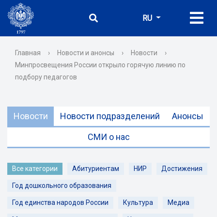
RU
Главная
›
Новости и анонсы
›
Новости
›
Минпросвещения России открыло горячую линию по
подбору педагогов
Новости
Новости подразделений
Анонсы
СМИ о нас
Все категории
Абитуриентам
НИР
Достижения
Год дошкольного образования
Год единства народов России
Культура
Медиа