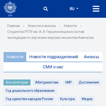
RU
Главная
›
Новости и анонсы
›
Новости
›
Студентка РГПУ им. А. И. Герцена вошла в состав
экспедиции по изучению морских экосистем Камчатки
Новости
Новости подразделений
Анонсы
СМИ о нас
Все категории
Абитуриентам
НИР
Достижения
Год дошкольного образования
Год единства народов России
Культура
Медиа