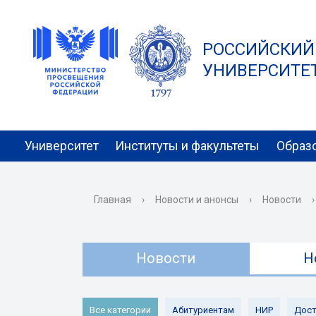
РОССИЙСКИЙ
УНИВЕРСИТЕТ 
Университет
Институты и факультеты
Образ
Главная
›
Новости и анонсы
›
Новости
›
Новости
Н
Все категории
Абитуриентам
НИР
Дост