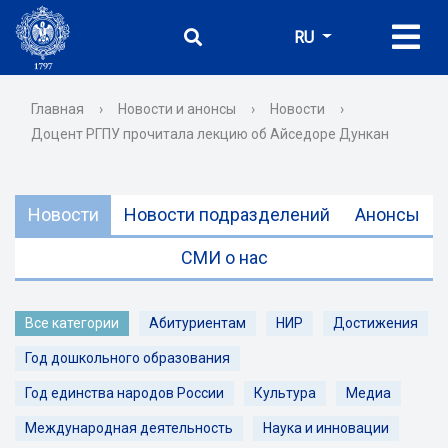
RU
Главная
›
Новости и анонсы
›
Новости
›
Доцент РГПУ прочитала лекцию об Айседоре Дункан
Новости
Новости подразделений
Анонсы
СМИ о нас
Все категории
Абитуриентам
НИР
Достижения
Год дошкольного образования
Год единства народов России
Культура
Медиа
Международная деятельность
Наука и инновации