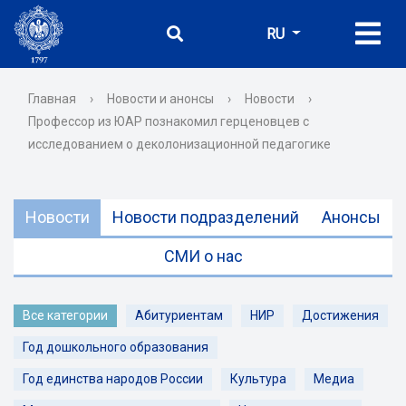
RU
Главная
›
Новости и анонсы
›
Новости
›
Профессор из ЮАР познакомил герценовцев с
исследованием о деколонизационной педагогике
Новости
Новости подразделений
Анонсы
СМИ о нас
Все категории
Абитуриентам
НИР
Достижения
Год дошкольного образования
Год единства народов России
Культура
Медиа