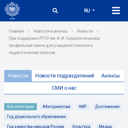
RU
Главная
›
Новости и анонсы
›
Новости
›
При поддержке РГПУ им. А. И. Герцена началась
профильная смена для учащихся психолого-
педагогических классов
Новости
Новости подразделений
Анонсы
СМИ о нас
Все категории
Абитуриентам
НИР
Достижения
Год дошкольного образования
Год единства народов России
Культура
Медиа