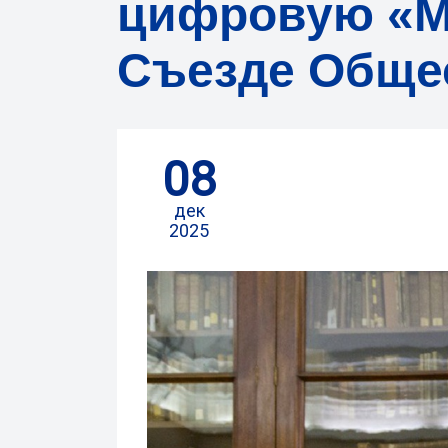
цифровую «М
Съезде Общес
08
дек
2025