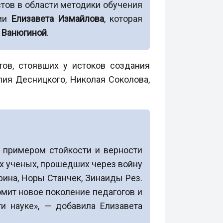
стов в области методики обучения
гии
Елизавета Измайлова
, которая
 Ванюгиной
.
ов, стоявших у истоков создания
лия Десницкого, Николая Соколова,
а примером стойкости и верности
х ученых, прошедших через войну
рина, Норы Станчек, Зинаиды Рез.
мит новое поколение педагогов и
и науке», — добавила Елизавета