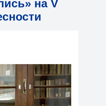
ись» на V
есности