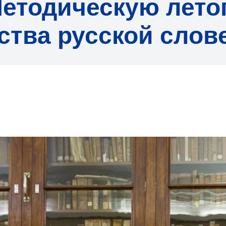
етодическую летоп
тва русской слов