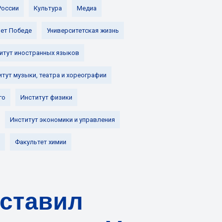
России
Культура
Медиа
лет Победе
Университетская жизнь
итут иностранных языков
итут музыки, театра и хореографии
го
Институт физики
Институт экономики и управления
Факультет химии
дставил