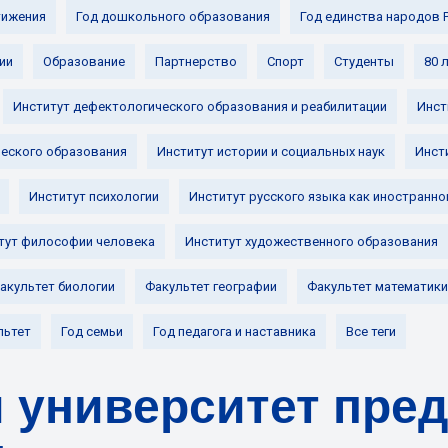
ижения
Год дошкольного образования
Год единства народов 
ии
Образование
Партнерство
Спорт
Студенты
80 
Институт дефектологического образования и реабилитации
Инст
ческого образования
Институт истории и социальных наук
Инст
Институт психологии
Институт русского языка как иностранно
тут философии человека
Институт художественного образования
акультет биологии
Факультет географии
Факультет математики
льтет
Год семьи
Год педагога и наставника
Все теги
 университет пре