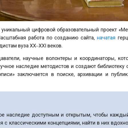
л уникальный цифровой образовательный проект «М
асштабная работа по созданию сайта,
начатая
герц
дистам вуза XX‒XXI веков.
даватели, научные волонтеры и координаторы, ко
аучное наследие методистов и создают библиотеку 
описи» заключается в поиске, архивации и публи
е наследие доступным и открытым, чтобы каждый 
я с классическими концепциями, найти в них вдохно