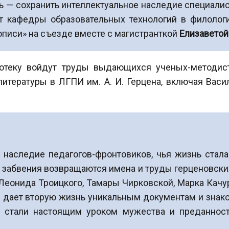
ль — сохранить интеллектуальное наследие специали
нт кафедры образовательных технологий в филоло
описи» на съезде вместе с магистранткой
Елизаветой
отеку войдут труды выдающихся ученых-методист
тературы в ЛГПИ им. А. И. Герцена, включая Васи
 наследие педагогов-фронтовиков, чья жизнь стал
з забвения возвращаются имена и труды герценовски
 Леонида Троицкого, Тамары Чирковской, Марка Качу
 дает вторую жизнь уникальным документам и знако
е стали настоящим уроком мужества и преданност