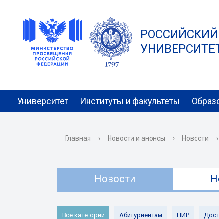
РОССИЙСКИЙ
УНИВЕРСИТЕТ 
Университет
Институты и факультеты
Образ
Главная
›
Новости и анонсы
›
Новости
›
Новости
Н
Все категории
Абитуриентам
НИР
Дост