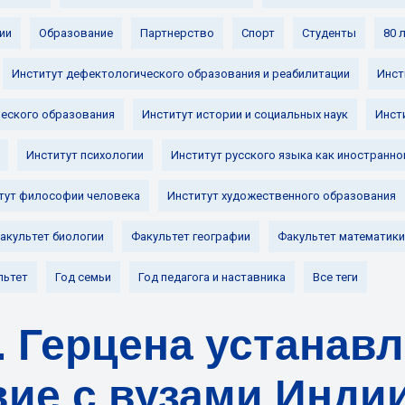
ии
Образование
Партнерство
Спорт
Студенты
80 
Институт дефектологического образования и реабилитации
Инст
ческого образования
Институт истории и социальных наук
Инст
Институт психологии
Институт русского языка как иностранно
тут философии человека
Институт художественного образования
акультет биологии
Факультет географии
Факультет математики
льтет
Год семьи
Год педагога и наставника
Все теги
. Герцена устанав
ие с вузами Инди