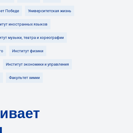
лет Победе
Университетская жизнь
итут иностранных языков
итут музыки, театра и хореографии
го
Институт физики
Институт экономики и управления
Факультет химии
ливает
и