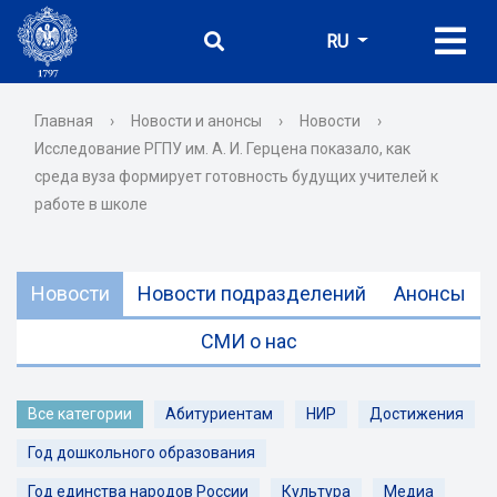
RU
Главная
›
Новости и анонсы
›
Новости
›
Исследование РГПУ им. А. И. Герцена показало, как
среда вуза формирует готовность будущих учителей к
работе в школе
Новости
Новости подразделений
Анонсы
СМИ о нас
Все категории
Абитуриентам
НИР
Достижения
Год дошкольного образования
Год единства народов России
Культура
Медиа