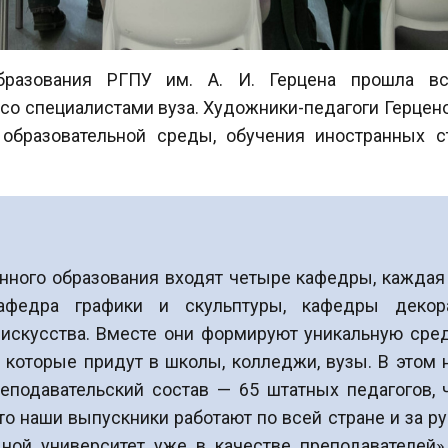
бразования РГПУ им. А. И. Герцена прошла вс
о специалистами вуза. Художники-педагоги Герцено
образовательной среды, обучения иностранных с
енного образования входят четыре кафедры, кажда
афедра графики и скульптуры, кафедры декора
 искусства. Вместе они формируют уникальную сре
, которые придут в школы, колледжи, вузы. В этом 
реподавательский состав — 65 штатных педагогов,
о наши выпускники работают по всей стране и за ру
ной университет уже в качестве преподавателей»