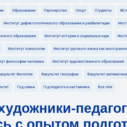
ии
Образование
Партнерство
Спорт
Студенты
80 
Институт дефектологического образования и реабилитации
Инст
ческого образования
Институт истории и социальных наук
Инст
Институт психологии
Институт русского языка как иностранно
тут философии человека
Институт художественного образования
акультет биологии
Факультет географии
Факультет математики
льтет
Год семьи
Год педагога и наставника
Все теги
художники-педаго
ь с опытом подго