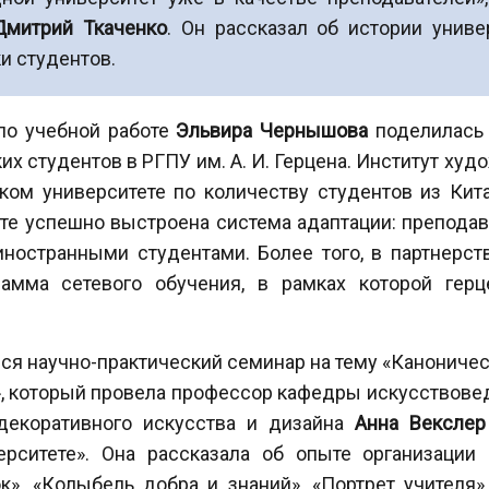
Дмитрий Ткаченко
. Он рассказал об истории униве
и студентов.
 по учебной работе
Эльвира Чернышова
поделилась 
их студентов в РГПУ им. А. И. Герцена. Институт ху
ом университете по количеству студентов из Кита
ете успешно выстроена система адаптации: препод
иностранными студентами. Более того, в партнерс
амма сетевого обучения, в рамках которой герц
ся научно-практический семинар на тему «Каноничес
, который провела профессор кафедры искусствовед
декоративного искусства и дизайна
Анна Векслер
ерситете». Она рассказала об опыте организации 
ок», «Колыбель добра и знаний», «Портрет учител