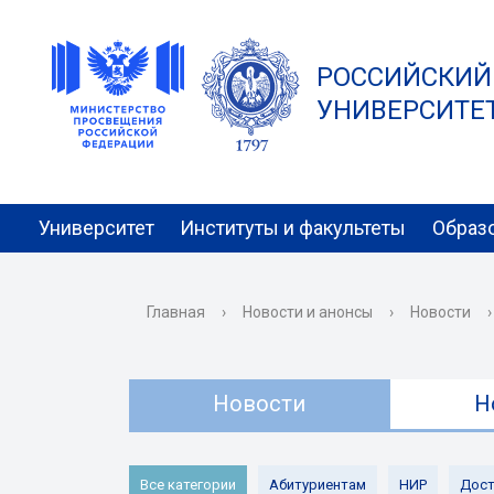
РОССИЙСКИЙ
УНИВЕРСИТЕТ 
Университет
Институты и факультеты
Образ
Главная
›
Новости и анонсы
›
Новости
›
Новости
Н
Все категории
Абитуриентам
НИР
Дост