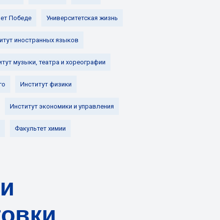
лет Победе
Университетская жизнь
итут иностранных языков
итут музыки, театра и хореографии
го
Институт физики
Институт экономики и управления
Факультет химии
ги
товки