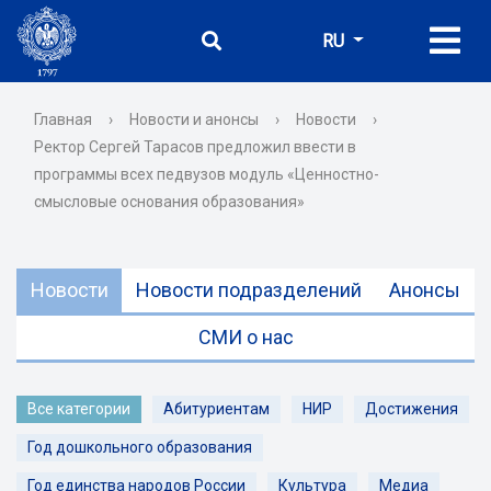
RU
Главная
›
Новости и анонсы
›
Новости
›
Ректор Сергей Тарасов предложил ввести в
программы всех педвузов модуль «Ценностно-
смысловые основания образования»
Новости
Новости подразделений
Анонсы
СМИ о нас
Все категории
Абитуриентам
НИР
Достижения
Год дошкольного образования
Год единства народов России
Культура
Медиа