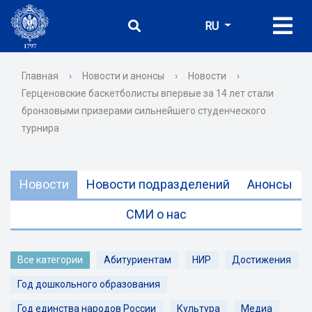
RU
Главная
›
Новости и анонсы
›
Новости
›
Герценовские баскетболисты впервые за 14 лет стали
бронзовыми призерами сильнейшего студенческого
турнира
Новости
Новости подразделений
Анонсы
СМИ о нас
Все категории
Абитуриентам
НИР
Достижения
Год дошкольного образования
Год единства народов России
Культура
Медиа