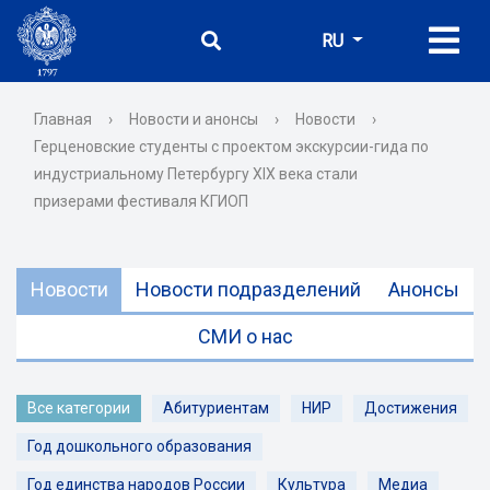
RU
Главная
›
Новости и анонсы
›
Новости
›
Герценовские студенты с проектом экскурсии-гида по
индустриальному Петербургу XIX века стали
призерами фестиваля КГИОП
Новости
Новости подразделений
Анонсы
СМИ о нас
Все категории
Абитуриентам
НИР
Достижения
Год дошкольного образования
Год единства народов России
Культура
Медиа