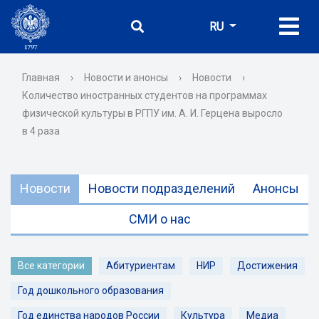
RU
Главная
›
Новости и анонсы
›
Новости
›
Количество иностранных студентов на программах
физической культуры в РГПУ им. А. И. Герцена выросло
в 4 раза
Новости
Новости подразделений
Анонсы
СМИ о нас
Все категории
Абитуриентам
НИР
Достижения
Год дошкольного образования
Год единства народов России
Культура
Медиа