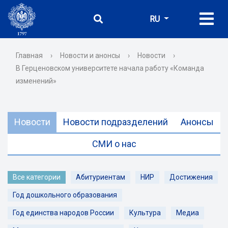
RU
Главная
›
Новости и анонсы
›
Новости
›
В Герценовском университете начала работу «Команда
изменений»
Новости
Новости подразделений
Анонсы
СМИ о нас
Все категории
Абитуриентам
НИР
Достижения
Год дошкольного образования
Год единства народов России
Культура
Медиа