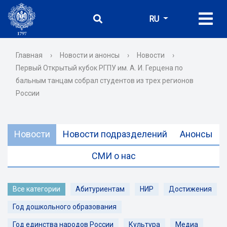
RU
Главная
›
Новости и анонсы
›
Новости
›
Первый Открытый кубок РГПУ им. А. И. Герцена по
бальным танцам собрал студентов из трех регионов
России
Новости
Новости подразделений
Анонсы
СМИ о нас
Все категории
Абитуриентам
НИР
Достижения
Год дошкольного образования
Год единства народов России
Культура
Медиа