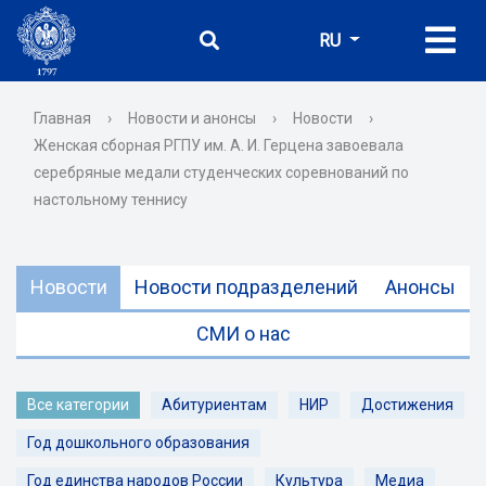
RU
Главная
›
Новости и анонсы
›
Новости
›
Женская сборная РГПУ им. А. И. Герцена завоевала
серебряные медали студенческих соревнований по
настольному теннису
Новости
Новости подразделений
Анонсы
СМИ о нас
Все категории
Абитуриентам
НИР
Достижения
Год дошкольного образования
Год единства народов России
Культура
Медиа