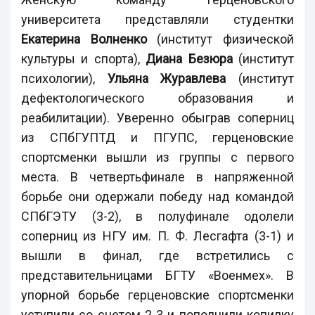
университета представляли студентки
Екатерина Волненко
(институт физической
культуры и спорта),
Диана Безюра
(институт
психологии),
Ульяна Журавлева
(институт
дефектологического образования и
реабилитации). Уверенно обыграв соперниц
из СПбГУПТД и ПГУПС, герценовские
спортсменки вышли из группы с первого
места. В четвертьфинале в напряженной
борьбе они одержали победу над командой
СПбГЭТУ (3-2), в полуфинале одолели
соперниц из НГУ им. П. Ф. Лесгафта (3-1) и
вышли в финал, где встретились с
представительницами БГТУ «Военмех». В
упорной борьбе герценовские спортсменки
уступили со счетом 2-3 и пополнили копилку