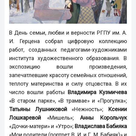
В День семьи, любви и верности РГПУ им. А.
И. Герцена собрал цифровую коллекцию
работ, созданных педагогами-художниками
института художественного образования. В
экспозицию вошли произведения,
запечатлевшие красоту семейных отношений,
теплоту материнства и силу отцовства. В их
число вошли работы
Владимира Кузмичева
«В старом парке», «В трамвае» и «Прогулка»;
Татьяны Лушниковой
«Нежность»;
Ксении
Лошкаревой
«Мишель»;
Анны Корольчук
«Дочки-матери» и «Утро»;
Владислава Бабияка
«Мои родители (портрет В. И. и Г. М. Бабияк)» и