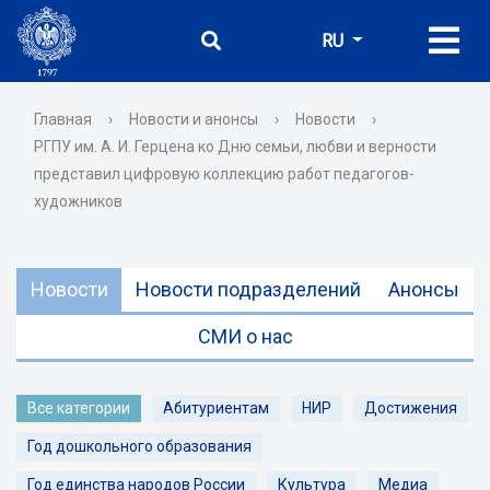
RU
Главная
›
Новости и анонсы
›
Новости
›
РГПУ им. А. И. Герцена ко Дню семьи, любви и верности
представил цифровую коллекцию работ педагогов-
художников
Новости
Новости подразделений
Анонсы
СМИ о нас
Все категории
Абитуриентам
НИР
Достижения
Год дошкольного образования
Год единства народов России
Культура
Медиа