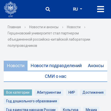
RU
Главная
›
Новости и анонсы
›
Новости
›
Герценовский университет стал партнером
объединенной российско-китайской лаборатории
полупроводников
Новости
Новости подразделений
Анонсы
СМИ о нас
Все категории
Абитуриентам
НИР
Достижения
Год дошкольного образования
Год единства народов России
Культура
Медиа