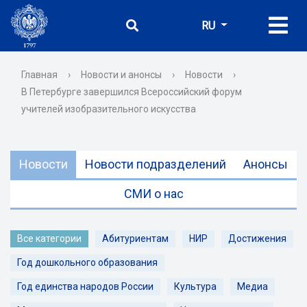
RU
Главная
›
Новости и анонсы
›
Новости
›
В Петербурге завершился Всероссийский форум
учителей изобразительного искусства
Новости
Новости подразделений
Анонсы
СМИ о нас
Все категории
Абитуриентам
НИР
Достижения
Год дошкольного образования
Год единства народов России
Культура
Медиа