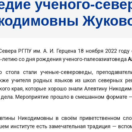
едие ученого-севе
кодимовны Жуков
Севера РГПУ им. А. И. Герцена 18 ноября 2022 год
5-летию со дня рождения ученого-палеоазиатоведа
А
о стола стали ученые-североведы, преподаватели
акже учителя родных языков из школ северных ре
кого края, которые хорошо знали Алевтину Никодим
о дела. Мероприятие прошло в смешанном формате —
евтины Никодимовны в своём приветственном слов
ашем институте есть замечательная традиция — вспо