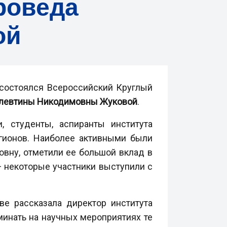
роведа
ой
у состоялся Всероссийский Круглый
левтины Никодимовны Жуковой
.
, студенты, аспиранты института
гионов. Наиболее активными были
овну, отметили ее большой вклад в
 некоторые участники выступили с
е рассказала директор института
минать на научных мероприятиях те