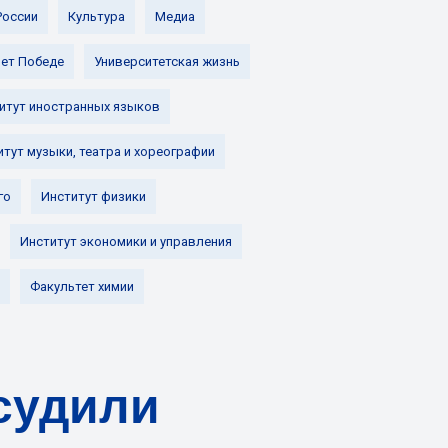
России
Культура
Медиа
лет Победе
Университетская жизнь
итут иностранных языков
итут музыки, театра и хореографии
го
Институт физики
Институт экономики и управления
Факультет химии
судили