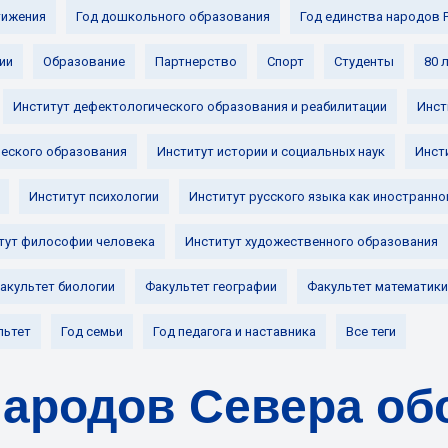
ижения
Год дошкольного образования
Год единства народов 
ии
Образование
Партнерство
Спорт
Студенты
80 
Институт дефектологического образования и реабилитации
Инст
ческого образования
Институт истории и социальных наук
Инст
Институт психологии
Институт русского языка как иностранно
тут философии человека
Институт художественного образования
акультет биологии
Факультет географии
Факультет математики
льтет
Год семьи
Год педагога и наставника
Все теги
народов Севера об