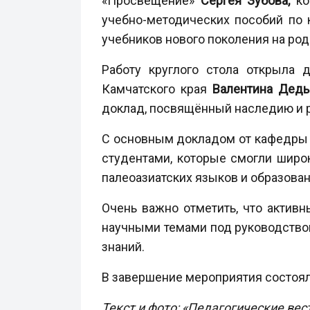
«Просвещение»
Сергея Зубова,
ко
учебно-методических пособий по 
учебников нового поколения на род
Работу круглого стола открыла 
Камчатского края
Валентина Дед
доклад, посвящённый наследию и 
С основным докладом от кафедры 
студентами, которые смогли широк
палеоазиатских языков и образован
Очень важно отметить, что актив
научными темами под руководством
знаний.
В завершение мероприятия состоял
Текст и фото: «Педагогические вес