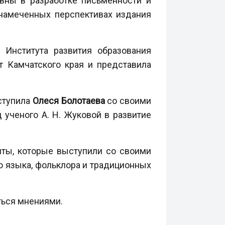
вны в разработке письменности и
 намеченных перспективах издания
 Института развития образования
т Камчатского края и представила
ступила
Олеся Болотаева
со своими
 ученого А. Н. Жуковой в развитие
нты, которые выступили со своими
о языка, фольклора и традиционных
ться мнениями.