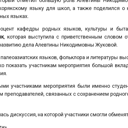
торый отметил большую роль Алевтины Никодимо
корякскому языку для школ, а также поделился о
ных языках.
доцент кафедры родных языков, культуры и быта
ык
, которая выступила с приветственным словом о
развитию дела Алевтины Никодимовны Жуковой.
палеоазиатских языков, фольклора и литературы вы
о показать участникам мероприятия большой вклад
ия.
ными участниками мероприятия были именно студе
 преподавателей, связанных с сохранением родног
ась дискуссия, на которой участники смогли обменя
ти»