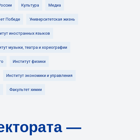
России
Культура
Медиа
лет Победе
Университетская жизнь
итут иностранных языков
итут музыки, театра и хореографии
го
Институт физики
Институт экономики и управления
Факультет химии
ектората —