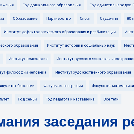
ижения
Год дошкольного образования
Год единства народов 
ии
Образование
Партнерство
Спорт
Студенты
80 
Институт дефектологического образования и реабилитации
Инст
ческого образования
Институт истории и социальных наук
Инст
Институт психологии
Институт русского языка как иностранно
тут философии человека
Институт художественного образования
акультет биологии
Факультет географии
Факультет математики
льтет
Год семьи
Год педагога и наставника
Все теги
мания заседания р