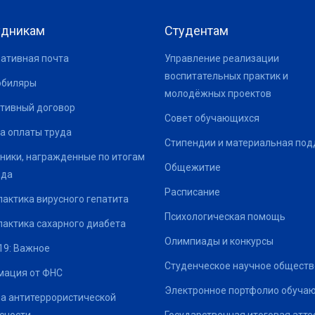
удникам
Студентам
ативная почта
Управление реализации
воспитательных практик и
юбиляры
молодёжных проектов
тивный договор
Совет обучающихся
а оплаты труда
Стипендии и материальная по
ники, награжденные по итогам
Общежитие
ода
Расписание
актика вирусного гепатита
Психологическая помощь
актика сахарного диабета
Олимпиады и конкурсы
19: Важное
Студенческое научное обществ
ация от ФНС
Электронное портфолио обуча
а антитеррористической