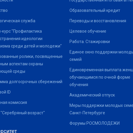
сности
Государственная итоговая атте
ство
Образовательный кредит
огическая служба
Переводы и восстановления
-курс "Профилактика
Целевое обучение
странения идеологии
Работа. Стажировки
изма среди детей и молодежи"
Единое окно поддержки молод
ованные ролики, посвященные
семей
ным аспектам охраны
Единовременная выплата жен
ающей среды
обучающимся по очной форме
мма долгосрочных сбережений
обучения
ой ID
Академический отпуск
ная комиссия
Меры поддержки молодых семе
 "Серебряный возраст"
Санкт-Петербурге
Форумы РОСМОЛОДЕЖИ
рситет