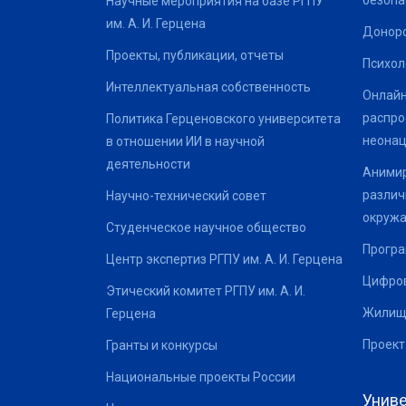
безопа
Научные мероприятия на базе РГПУ
им. А. И. Герцена
Донор
Проекты, публикации, отчеты
Психол
Интеллектуальная собственность
Онлайн
распро
Политика Герценовского университета
неонац
в отношении ИИ в научной
деятельности
Анимир
различ
Научно-технический совет
окруж
Студенческое научное общество
Програ
Центр экспертиз РГПУ им. А. И. Герцена
Цифров
Этический комитет РГПУ им. А. И.
Жилищ
Герцена
Проект
Гранты и конкурсы
Национальные проекты России
Униве