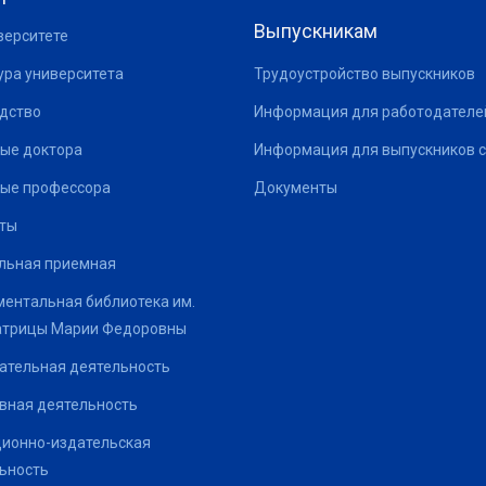
Выпускникам
верситете
ура университета
Трудоустройство выпускников
дство
Информация для работодателе
ые доктора
Информация для выпускников с
ые профессора
Документы
ты
льная приемная
ентальная библиотека им.
атрицы Марии Федоровны
ательная деятельность
вная деятельность
ионно-издательская
ьность