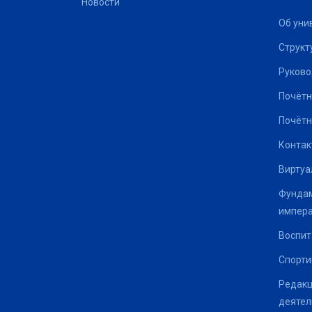
Новости
Об уни
Структ
Руково
Почётн
Почётн
Контак
Виртуа
Фундам
импер
Воспит
Спорти
Редакц
деятел