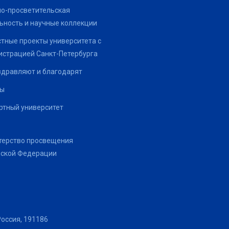
о-просветительская
ьность и научные коллекции
тные проекты университета с
страцией Санкт-Петербурга
здравляют и благодарят
ты
тный университет
терство просвещения
йской Федерации
Россия, 191186