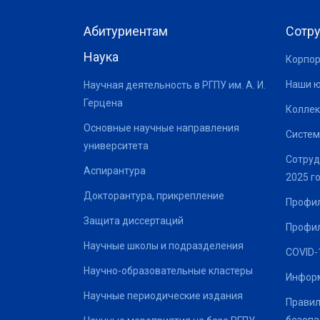
Абитуриентам
Сотр
Наука
Корпор
Наши 
Научная деятельность в РГПУ им. А. И.
Герцена
Коллек
Основные научные направления
Систем
университета
Сотруд
Аспирантура
2025 г
Докторантура, прикрепление
Профил
Защита диссертаций
Профил
Научные школы и подразделения
COVID-
Научно-образовательные кластеры
Информ
Научные периодические издания
Правил