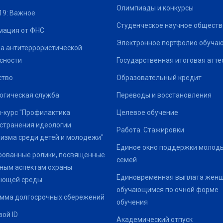
Олимпиады и конкурсы
19: Важное
Студенческое научное обществ
ация от ФНС
Электронное портфолио обуча
а антитеррористической
сности
Государственная итоговая атте
ство
Образовательный кредит
огическая служба
Переводы и восстановления
-курс "Профилактика
Целевое обучение
странения идеологии
Работа. Стажировки
изма среди детей и молодежи"
Единое окно поддержки молод
ованные ролики, посвященные
семей
ным аспектам охраны
Единовременная выплата жен
ающей среды
обучающимся по очной форме
мма долгосрочных сбережений
обучения
ой ID
Академический отпуск