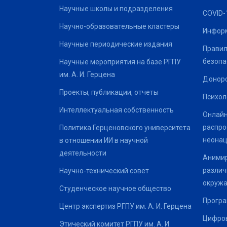
Научные школы и подразделения
COVID-
Научно-образовательные кластеры
Информ
Научные периодические издания
Правил
безопа
Научные мероприятия на базе РГПУ
им. А. И. Герцена
Донор
Проекты, публикации, отчеты
Психол
Интеллектуальная собственность
Онлайн
распро
Политика Герценовского университета
неонац
в отношении ИИ в научной
деятельности
Анимир
различ
Научно-технический совет
окруж
Студенческое научное общество
Програ
Центр экспертиз РГПУ им. А. И. Герцена
Цифров
Этический комитет РГПУ им. А. И.