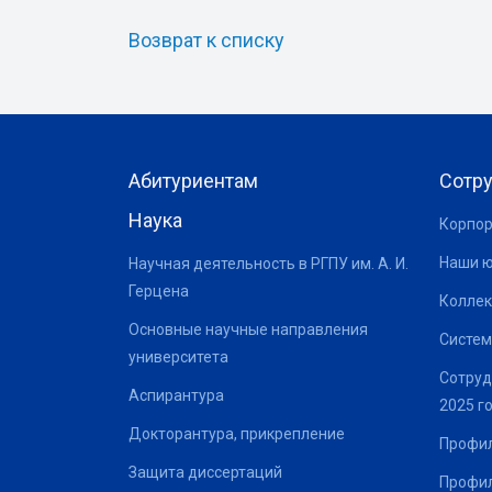
Возврат к списку
Абитуриентам
Сотр
Наука
Корпор
Наши 
Научная деятельность в РГПУ им. А. И.
Герцена
Коллек
Основные научные направления
Систем
университета
Сотруд
Аспирантура
2025 г
Докторантура, прикрепление
Профил
Защита диссертаций
Профил