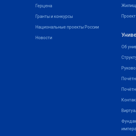
Жилищ
Герцена
Проект
Гранты и конкурсы
Национальные проекты России
Униве
Новости
Об уни
Структ
Руково
Почётн
Почётн
Контак
Виртуа
Фундам
импер