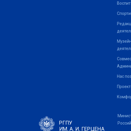
Воспит
Спорти
Редакц
деятел
Музейн
деятел
Совмес
Админи
Нас по
Проек
Комфор
Минис
РГПУ
Росси
ИМ. А. И. ГЕРЦЕНА