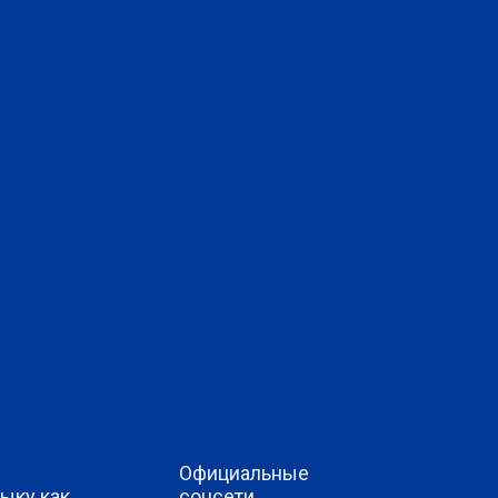
Официальные
ыку как
соцсети