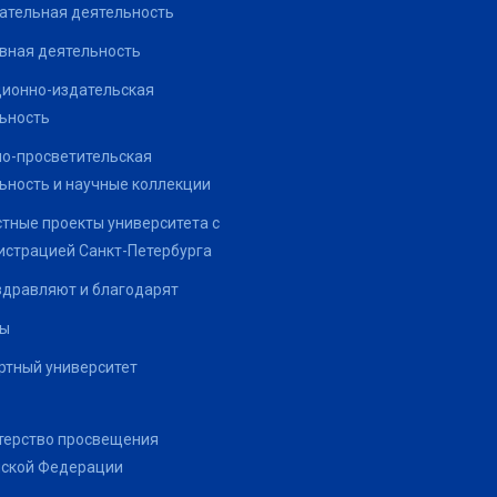
ательная деятельность
вная деятельность
ионно-издательская
ьность
о-просветительская
ьность и научные коллекции
тные проекты университета с
страцией Санкт-Петербурга
здравляют и благодарят
ты
тный университет
терство просвещения
йской Федерации