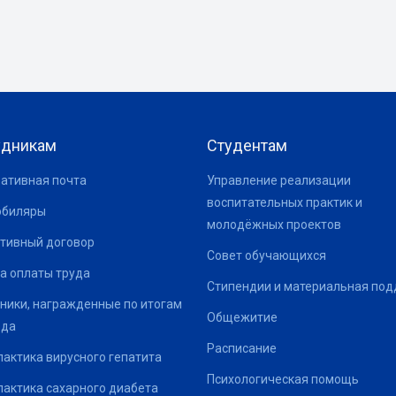
удникам
Студентам
ативная почта
Управление реализации
воспитательных практик и
юбиляры
молодёжных проектов
тивный договор
Совет обучающихся
а оплаты труда
Стипендии и материальная по
ники, награжденные по итогам
Общежитие
ода
Расписание
актика вирусного гепатита
Психологическая помощь
актика сахарного диабета