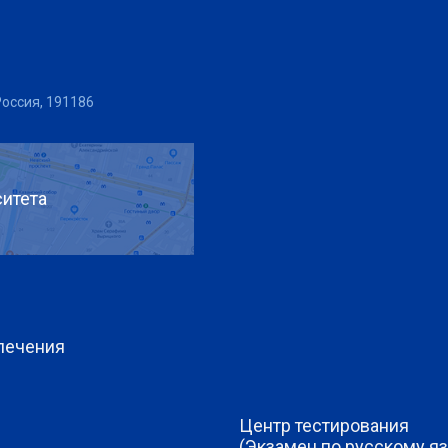
Россия, 191186
итета
печения
Центр тестирования
(Экзамен по русскому яз