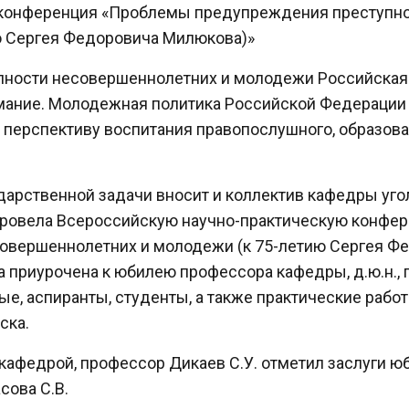
 конференция «Проблемы предупреждения преступно
ю Сергея Федоровича Милюкова)»
пности несовершеннолетних и молодежи Российская
мание. Молодежная политика Российской Федерации
а перспективу воспитания правопослушного, образов
дарственной задачи вносит и коллектив кафедры уг
г. провела Всероссийскую научно-практическую конф
овершеннолетних и молодежи (к 75-летию Сергея Фе
а приурочена к юбилею профессора кафедры, д.ю.н.,
е, аспиранты, студенты, а также практические работ
ска.
афедрой, профессор Дикаев С.У. отметил заслуги ю
сова С.В.