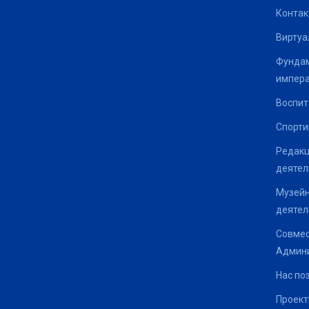
Контак
Виртуа
Фундам
импер
Воспит
Спорти
Редакц
деятел
Музейн
деятел
Совмес
Админи
Нас по
Проек