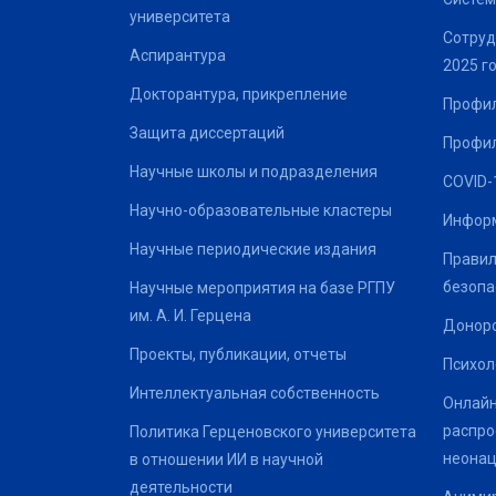
университета
Сотруд
Аспирантура
2025 г
Докторантура, прикрепление
Профил
Защита диссертаций
Профил
Научные школы и подразделения
COVID-
Научно-образовательные кластеры
Информ
Научные периодические издания
Правил
безопа
Научные мероприятия на базе РГПУ
им. А. И. Герцена
Донор
Проекты, публикации, отчеты
Психол
Интеллектуальная собственность
Онлайн
распро
Политика Герценовского университета
неонац
в отношении ИИ в научной
деятельности