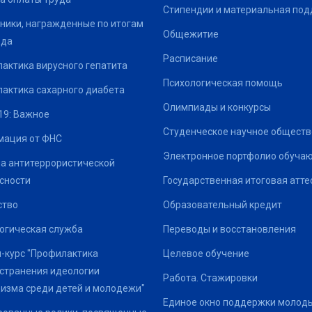
Стипендии и материальная по
ники, награжденные по итогам
Общежитие
ода
Расписание
актика вирусного гепатита
Психологическая помощь
актика сахарного диабета
Олимпиады и конкурсы
19: Важное
Студенческое научное обществ
ация от ФНС
Электронное портфолио обуча
а антитеррористической
сности
Государственная итоговая атте
ство
Образовательный кредит
огическая служба
Переводы и восстановления
-курс "Профилактика
Целевое обучение
странения идеологии
Работа. Стажировки
изма среди детей и молодежи"
Единое окно поддержки молод