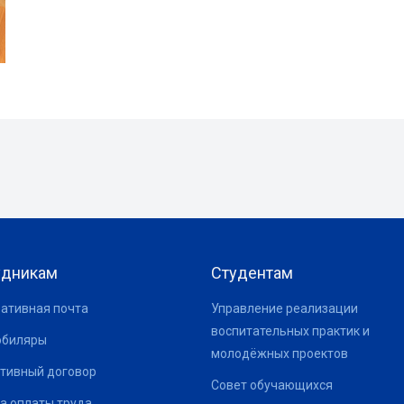
удникам
Студентам
ативная почта
Управление реализации
воспитательных практик и
юбиляры
молодёжных проектов
тивный договор
Совет обучающихся
а оплаты труда