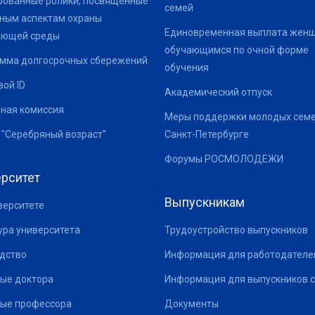
ованные ролики, посвященные
семей
ным аспектам охраны
Единовременная выплата жен
ающей среды
обучающимся по очной форме
мма долгосрочных сбережений
обучения
ой ID
Академический отпуск
ная комиссия
Меры поддержки молодых семе
 "Серебряный возраст"
Санкт-Петербурге
Форумы РОСМОЛОДЕЖИ
рситет
Выпускникам
верситете
ура университета
Трудоустройство выпускников
дство
Информация для работодателе
ые доктора
Информация для выпускников с
ые профессора
Документы