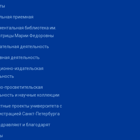
ты
льная приемная
ентальная библиотека им.
атрицы Марии Федоровны
ательная деятельность
вная деятельность
ионно-издательская
ьность
о-просветительская
ьность и научные коллекции
тные проекты университета с
страцией Санкт-Петербурга
здравляют и благодарят
ты