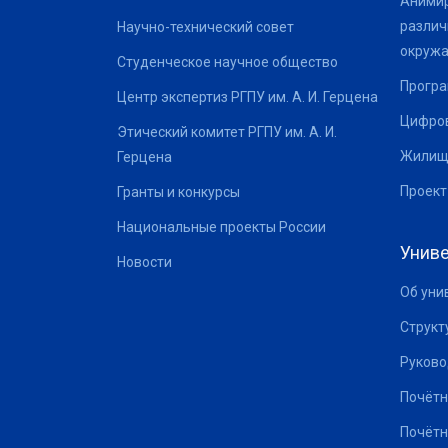
Анимир
различ
Научно-технический совет
окруж
Студенческое научное общество
Програ
Центр экспертиз РГПУ им. А. И. Герцена
Цифров
Этический комитет РГПУ им. А. И.
Жилищ
Герцена
Проект
Гранты и конкурсы
Национальные проекты России
Униве
Новости
Об уни
Структ
Руково
Почётн
Почётн