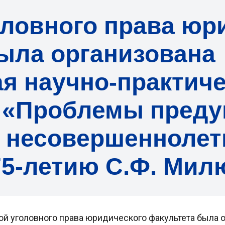
ловного права юр
ыла организована
я научно-практич
 «Проблемы преду
 несовершеннолет
75-летию С.Ф. Мил
рой уголовного права юридического факультета была