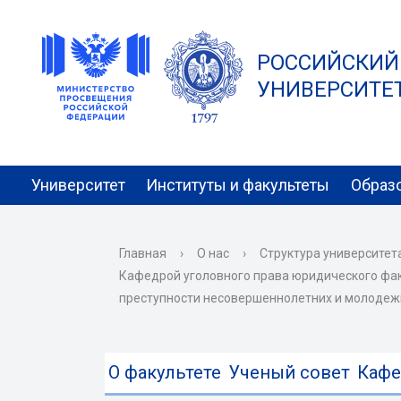
РОССИЙСКИЙ
УНИВЕРСИТЕТ 
Университет
Институты и факультеты
Образ
Главная
›
О нас
›
Структура университет
Кафедрой уголовного права юридического фа
преступности несовершеннолетних и молодежи
О факультете
Ученый совет
Каф