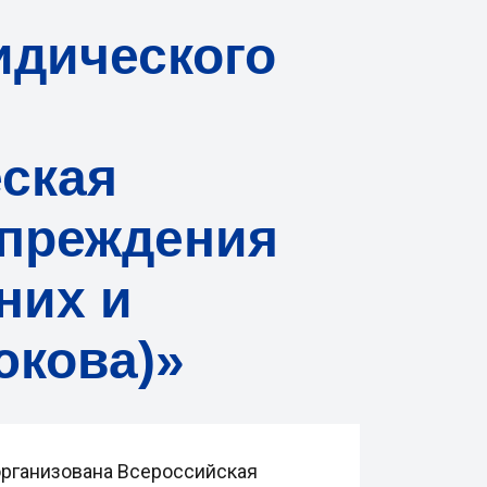
идического
еская
преждения
них и
юкова)»
 организована Всероссийская