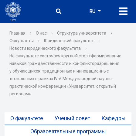
RU
Главная
›
О нас
›
Структура университета
›
Факультеты
›
Юридический факультет
›
Новости юридического факультета
›
На факультете состоялся круглый стол «Формирование
навыков гражданственности и конфликторазрешения
у обучающихся: традиционные и инновационные
технологии» в рамках IV-й Международной научно-
практической конференции «Университет, открытый
регионам»
О факультете
Ученый совет
Кафедры
Образовательные программы