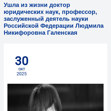
Ушла из жизни доктор
юридических наук, профессор,
заслуженный деятель науки
Российской Федерации Людмила
Никифоровна Галенская
30
окт
2025