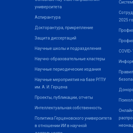
Систем
университета
Сотруд
Аспирантура
2025 г
Докторантура, прикрепление
Профил
Защита диссертаций
Профил
Научные школы и подразделения
COVID-
Научно-образовательные кластеры
Информ
Научные периодические издания
Правил
безопа
Научные мероприятия на базе РГПУ
им. А. И. Герцена
Донор
Проекты, публикации, отчеты
Психол
Интеллектуальная собственность
Онлайн
распро
Политика Герценовского университета
неонац
в отношении ИИ в научной