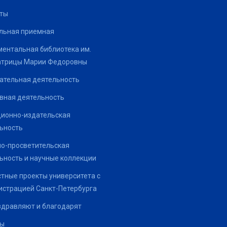
ты
льная приемная
ентальная библиотека им.
атрицы Марии Федоровны
ательная деятельность
вная деятельность
ионно-издательская
ьность
о-просветительская
ьность и научные коллекции
тные проекты университета с
страцией Санкт-Петербурга
здравляют и благодарят
ты