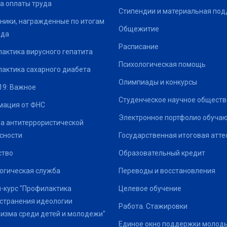
а оплаты труда
Стипендии и материальная по
ники, награжденные по итогам
Общежитие
ода
Расписание
актика вирусного гепатита
Психологическая помощь
актика сахарного диабета
Олимпиады и конкурсы
19: Важное
Студенческое научное обществ
ация от ФНС
Электронное портфолио обуча
а антитеррористической
сности
Государственная итоговая атте
ство
Образовательный кредит
огическая служба
Переводы и восстановления
-курс "Профилактика
Целевое обучение
странения идеологии
Работа. Стажировки
изма среди детей и молодежи"
Единое окно поддержки молод