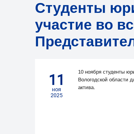
Cтуденты юри
участие во в
Представител
10 ноября студенты юр
11
Вологодской области д
актива.
ноя
2025