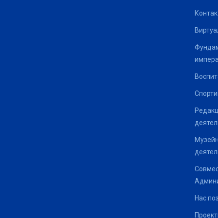
Контак
Виртуа
Фундам
импер
Воспит
Спорти
Редакц
деятел
Музейн
деятел
Совмес
Админи
Нас по
Проек