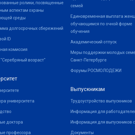
ованные ролики, посвященные
семей
ным аспектам охраны
Единовременная выплата жен
ающей среды
обучающимся по очной форме
мма долгосрочных сбережений
обучения
ой ID
Академический отпуск
ная комиссия
Меры поддержки молодых семе
 "Серебряный возраст"
Санкт-Петербурге
Форумы РОСМОЛОДЕЖИ
рситет
Выпускникам
верситете
ура университета
Трудоустройство выпускников
дство
Информация для работодателе
ые доктора
Информация для выпускников с
ые профессора
Документы