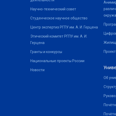
деятельности
Анимир
различ
Научно-технический совет
окруж
Студенческое научное общество
Програ
Центр экспертиз РГПУ им. А. И. Герцена
Цифров
Этический комитет РГПУ им. А. И.
Жилищ
Герцена
Проект
Гранты и конкурсы
Национальные проекты России
Униве
Новости
Об уни
Структ
Руково
Почётн
Почётн