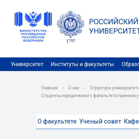
РОССИЙСКИЙ
УНИВЕРСИТЕТ 
Университет
Институты и факультеты
Образ
Главная
›
О нас
›
Структура университет
Cтуденты юридического факультета приняли у
О факультете
Ученый совет
Каф