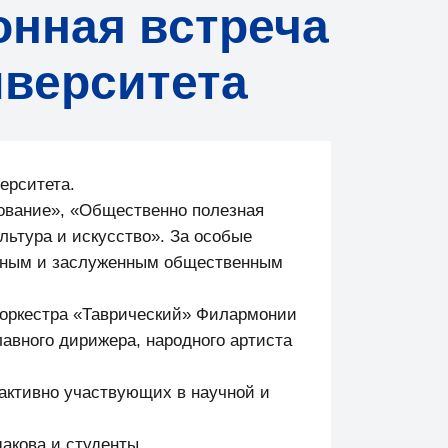
онная встреча
иверситета
ерситета.
зование», «Общественно полезная
ьтура и искусство». За особые
еным и заслуженным общественным
оркестра «Таврический» Филармонии
авного дирижера, народного артиста
 активно участвующих в научной и
акова и студенты.