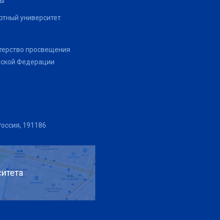
ты
тный университет
терство просвещения
йской Федерации
Россия, 191186
итета