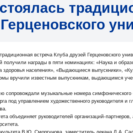
остоялась традици
 Герценовского ун
 традиционная встреча Клуба друзей Герценовского унив
й получили награды в пяти номинациях: «Наука и обра
а здоровья населения», «Выдающиеся выпускники», «Кул
ломы вручили известным выпускникам, выдающимся уч
ю сопровождали музыкальные номера симфонического 
рга под управлением художественного руководителя и гл
ва.
тета объединяет руководителей организаций-партнеров,
рситета.
культета В.Ю. Сморгунова, заместитель декана Д.А. Сад