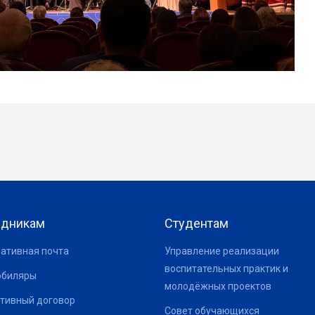
удникам
Студентам
ативная почта
Управление реализации
воспитательных практик и
юбиляры
молодёжных проектов
тивный договор
Совет обучающихся