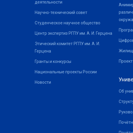
деятельности
Анимир
различ
Научно-технический совет
окруж
Студенческое научное общество
Програ
Центр экспертиз РГПУ им. А. И. Герцена
Цифров
Этический комитет РГПУ им. А. И.
Жилищ
Герцена
Проект
Гранты и конкурсы
Национальные проекты России
Униве
Новости
Об уни
Структ
Руково
Почётн
Почётн