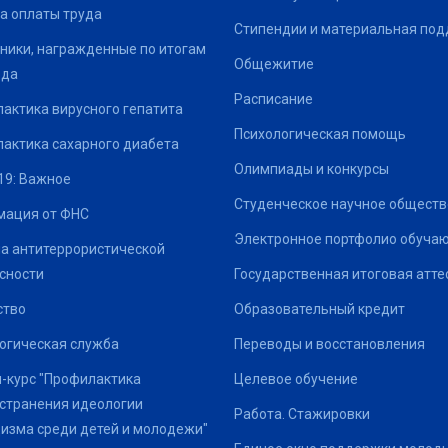
а оплаты труда
Стипендии и материальная по
ники, награжденные по итогам
Общежитие
ода
Расписание
актика вирусного гепатита
Психологическая помощь
актика сахарного диабета
Олимпиады и конкурсы
19: Важное
Студенческое научное обществ
ация от ФНС
Электронное портфолио обуча
а антитеррористической
сности
Государственная итоговая атте
ство
Образовательный кредит
огическая служба
Переводы и восстановления
-курс "Профилактика
Целевое обучение
странения идеологии
Работа. Стажировки
изма среди детей и молодежи"