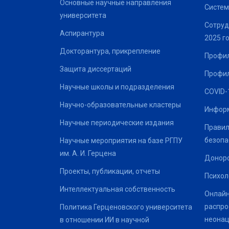
Основные научные направления
Систем
университета
Сотруд
Аспирантура
2025 г
Докторантура, прикрепление
Профил
Защита диссертаций
Профил
Научные школы и подразделения
COVID-
Научно-образовательные кластеры
Информ
Научные периодические издания
Правил
безопа
Научные мероприятия на базе РГПУ
им. А. И. Герцена
Донор
Проекты, публикации, отчеты
Психол
Интеллектуальная собственность
Онлайн
распро
Политика Герценовского университета
неонац
в отношении ИИ в научной