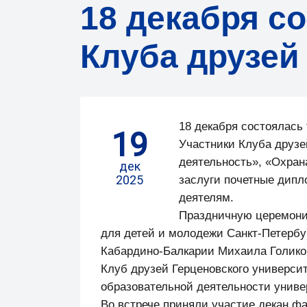
18 декабря с
Клуба друзей
18 декабря состоялась
19
Участники Клуба друзе
деятельность», «Охран
дек
2025
заслуги почетные дип
деятелям.
Праздничную церемони
для детей и молодежи Санкт-Петербу
Кабардино-Балкарии Михаила Голико
Клуб друзей Герценовского универси
образовательной деятельности униве
Во встрече приняли участие декан фа