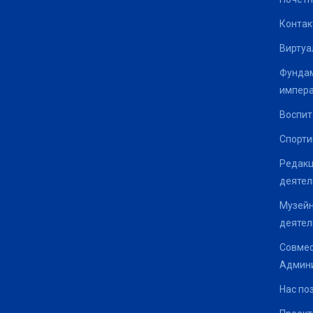
Контак
Виртуа
Фундам
импер
Воспит
Спорти
Редакц
деятел
Музейн
деятел
Совмес
Админи
Нас по