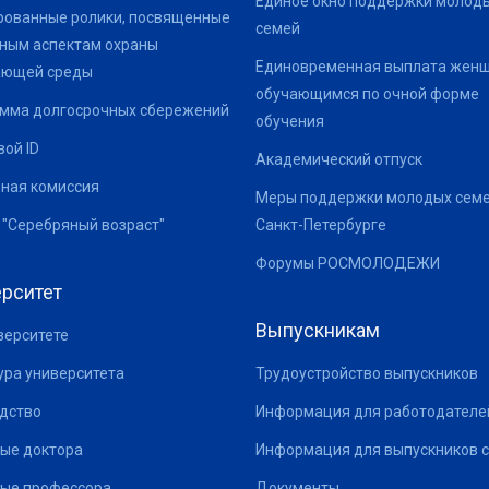
Единое окно поддержки молод
ованные ролики, посвященные
семей
ным аспектам охраны
Единовременная выплата жен
ающей среды
обучающимся по очной форме
мма долгосрочных сбережений
обучения
ой ID
Академический отпуск
ная комиссия
Меры поддержки молодых семе
 "Серебряный возраст"
Санкт-Петербурге
Форумы РОСМОЛОДЕЖИ
рситет
Выпускникам
верситете
ура университета
Трудоустройство выпускников
дство
Информация для работодателе
ые доктора
Информация для выпускников с
ые профессора
Документы