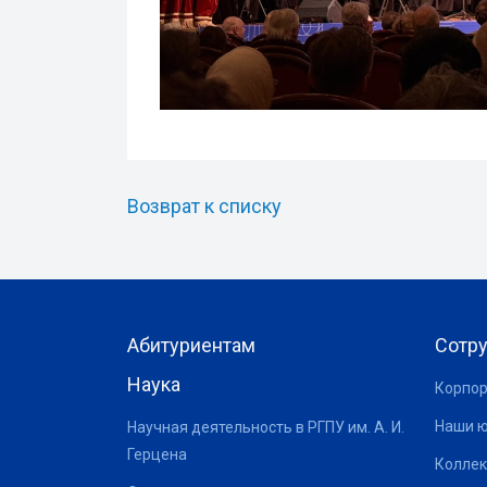
Возврат к списку
Абитуриентам
Сотр
Наука
Корпор
Наши 
Научная деятельность в РГПУ им. А. И.
Герцена
Коллек