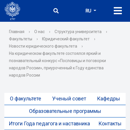
RU
Главная
›
О нас
›
Структура университета
›
Факультеты
›
Юридический факультет
›
Новости юридического факультета
›
На юридическом факультете состоялся яркий и
познавательный конкурс «Пословицы и поговорки
народов России», приуроченный к Году единства
народов России
О факультете
Ученый совет
Кафедры
Образовательные программы
Итоги Года педагога и наставника
Контакты